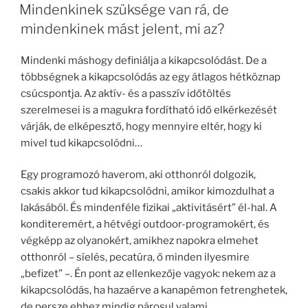
Mindenkinek szüksége van rá, de
mindenkinek mást jelent, mi az?
Mindenki máshogy definiálja a kikapcsolódást. De a
többségnek a kikapcsolódás az egy átlagos hétköznap
csúcspontja. Az aktív- és a passzív időtöltés
szerelmesei is a magukra fordítható idő elkérkezését
várják, de elképesztő, hogy mennyire eltér, hogy ki
mivel tud kikapcsolódni…
Egy programozó haverom, aki otthonról dolgozik,
csakis akkor tud kikapcsolódni, amikor kimozdulhat a
lakásából. És mindenféle fizikai „aktivitásért” él-hal. A
konditeremért, a hétvégi outdoor-programokért, és
végképp az olyanokért, amikhez napokra elmehet
otthonról – síelés, pecatúra, ő minden ilyesmire
„befizet” –. Én pont az ellenkezője vagyok: nekem az a
kikapcsolódás, ha hazaérve a kanapémon fetrenghetek,
de persze ehhez mindig párosul valami.