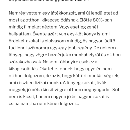
Nemrég vettem egy játékkonzolt, ami új lendületet ad
most az otthoni kikapcsolódásnak. Előtte 80%-ban
mindig filmeket néztem. Vagy esetleg zenét
hallgattam. Évente azért van egy-két könyv is, ami
érdekel, azokat is elolvasom mindig, és nagyon üdítő
tud lenni számomra egy-egy jobb regény. De nekem a
lényeg, hogy végre hazaérjek a munkahelyről és otthon
szórakozhassak. Nekem többnyire csak ez a
kikapcsolódás. Oka lehet ennek, hogy ugye én nem
otthon dolgozom, de az is, hogy kültéri munkát végzek,
ami részben fizikai munka. A lényeg, sokat-jövök
megyek, jó néha kicsit végre otthon megnyugodni. Sőt
nem is kicsit, hanem nagyon jó és nagyon sokat is
csinálnám, ha nem kéne dolgozni…
Sokat gondolkodom az említett haverom hozzáállásán:
vajon neki pont a saját otthona egy riasztó dolog, ahol