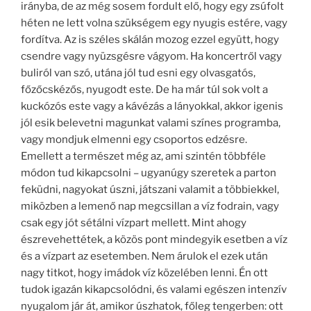
irányba, de az még sosem fordult elő, hogy egy zsúfolt
héten ne lett volna szükségem egy nyugis estére, vagy
fordítva. Az is széles skálán mozog ezzel együtt, hogy
csendre vagy nyüzsgésre vágyom. Ha koncertről vagy
buliról van szó, utána jól tud esni egy olvasgatós,
főzőcskézős, nyugodt este. De ha már túl sok volt a
kuckózós este vagy a kávézás a lányokkal, akkor igenis
jól esik belevetni magunkat valami színes programba,
vagy mondjuk elmenni egy csoportos edzésre.
Emellett a természet még az, ami szintén többféle
módon tud kikapcsolni – ugyanúgy szeretek a parton
feküdni, nagyokat úszni, játszani valamit a többiekkel,
miközben a lemenő nap megcsillan a víz fodrain, vagy
csak egy jót sétálni vízpart mellett. Mint ahogy
észrevehettétek, a közös pont mindegyik esetben a víz
és a vízpart az esetemben. Nem árulok el ezek után
nagy titkot, hogy imádok víz közelében lenni. Én ott
tudok igazán kikapcsolódni, és valami egészen intenzív
nyugalom jár át, amikor úszhatok, főleg tengerben: ott