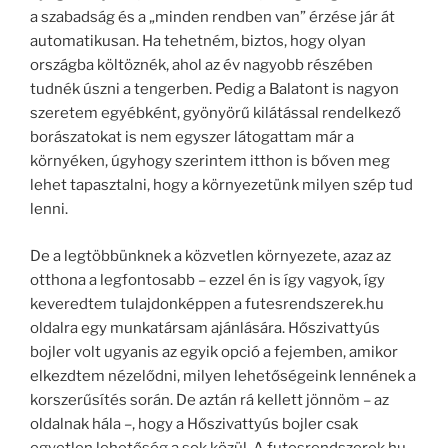
a szabadság és a „minden rendben van” érzése jár át
automatikusan. Ha tehetném, biztos, hogy olyan
országba költöznék, ahol az év nagyobb részében
tudnék úszni a tengerben. Pedig a Balatont is nagyon
szeretem egyébként, gyönyörű kilátással rendelkező
borászatokat is nem egyszer látogattam már a
környéken, úgyhogy szerintem itthon is bőven meg
lehet tapasztalni, hogy a környezetünk milyen szép tud
lenni.
De a legtöbbünknek a közvetlen környezete, azaz az
otthona a legfontosabb – ezzel én is így vagyok, így
keveredtem tulajdonképpen a futesrendszerek.hu
oldalra egy munkatársam ajánlására. Hőszivattyús
bojler volt ugyanis az egyik opció a fejemben, amikor
elkezdtem nézelődni, milyen lehetőségeink lennének a
korszerűsítés során. De aztán rá kellett jönnöm – az
oldalnak hála –, hogy a Hőszivattyús bojler csak
egyetlen lehetőség a sok közül. A futesrendszerek.hu