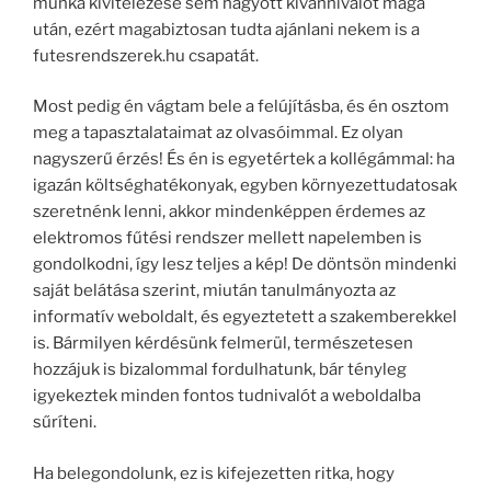
munka kivitelezése sem hagyott kívánnivalót maga
után, ezért magabiztosan tudta ajánlani nekem is a
futesrendszerek.hu csapatát.
Most pedig én vágtam bele a felújításba, és én osztom
meg a tapasztalataimat az olvasóimmal. Ez olyan
nagyszerű érzés! És én is egyetértek a kollégámmal: ha
igazán költséghatékonyak, egyben környezettudatosak
szeretnénk lenni, akkor mindenképpen érdemes az
elektromos fűtési rendszer mellett napelemben is
gondolkodni, így lesz teljes a kép! De döntsön mindenki
saját belátása szerint, miután tanulmányozta az
informatív weboldalt, és egyeztetett a szakemberekkel
is. Bármilyen kérdésünk felmerül, természetesen
hozzájuk is bizalommal fordulhatunk, bár tényleg
igyekeztek minden fontos tudnivalót a weboldalba
sűríteni.
Ha belegondolunk, ez is kifejezetten ritka, hogy