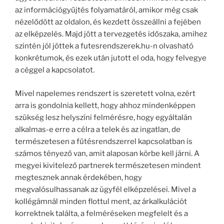
az információgyűjtés folyamatáról, amikor még csak
nézelődött az oldalon, és kezdett összeállni a fejében
az elképzelés. Majd jött a tervezgetés időszaka, amihez
szintén jól jöttek a futesrendszerek.hu-n olvasható
konkrétumok, és ezek után jutott el oda, hogy felvegye
a céggel a kapcsolatot.
Mivel napelemes rendszert is szeretett volna, ezért
arra is gondolnia kellett, hogy ahhoz mindenképpen
szükség lesz helyszíni felmérésre, hogy egyáltalán
alkalmas-e erre a célra a telek és az ingatlan, de
természetesen a fűtésrendszerrel kapcsolatban is
számos tényező van, amit alaposan körbe kell járni. A
megyei kivitelező partnerek természetesen mindent
megtesznek annak érdekében, hogy
megvalósulhassanak az ügyfél elképzelései. Mivel a
kollégámnál minden flottul ment, az árkalkulációt
korrektnek találta, a felméréseken megfelelt és a