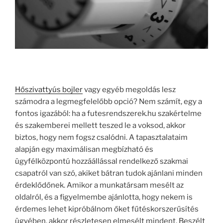
Hőszivattyús bojler
vagy egyéb megoldás lesz
számodra a legmegfelelőbb opció? Nem számít, egy a
fontos igazából: ha a futesrendszerek.hu szakértelme
és szakemberei mellett teszed le a voksod, akkor
biztos, hogy nem fogsz csalódni. A tapasztalataim
alapján egy maximálisan megbízható és
ügyfélközpontú hozzáállással rendelkező szakmai
csapatról van szó, akiket bátran tudok ajánlani minden
érdeklődőnek. Amikor a munkatársam mesélt az
oldalról, és a figyelmembe ajánlotta, hogy nekem is
érdemes lehet kipróbálnom őket fűtéskorszerűsítés
ügyében, akkor részletesen elmesélt mindent. Beszélt