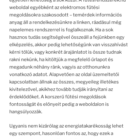
weboldal egyébként az elektromos fűtési
megoldásokra szakosodott – temérdek információs
anyag áll a rendelkezésünkre a linken, ráadásul még
napelemes rendszerrel is foglalkoznak. Ha a sok
hasznos tudás segítségével összeáll a fejünkben egy
elképzelés, akkor pedig lehetőségünk van visszahívást
kérni tőlük, vagy konkrét árajánlatot is össze tudnak
rakni nekünk, ha kitöltjük a megfelelő űrlapot és
megadunk néhány ránk, vagyis az otthonunkra
vonatkozó adatot. Alapvetően az oldal üzemeltetői
kapcsolatban állnak az összes, megyeileg illetékes
kivitelezővel, akikhez tovább tudják irányítani az
érdeklődőket. A korszerű fűtési megoldások
fontosságát és előnyeit pedig a weboldalon is
hangsúlyozzák.
Ugyanis nem kizárólag az energiatakarékosság lehet
egy szempont, hasonlóan fontos az, hogy ezek a