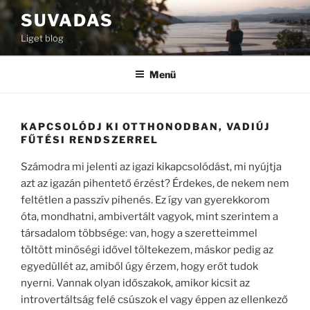
Tartalomhoz
SUVADAS
Liget blog
Menü
KAPCSOLÓDJ KI OTTHONODBAN, VADIÚJ
FŰTÉSI RENDSZERREL
Számodra mi jelenti az igazi kikapcsolódást, mi nyújtja
azt az igazán pihentető érzést? Érdekes, de nekem nem
feltétlen a passzív pihenés. Ez így van gyerekkorom
óta, mondhatni, ambivertált vagyok, mint szerintem a
társadalom többsége: van, hogy a szeretteimmel
töltött minőségi idővel töltekezem, máskor pedig az
egyedüllét az, amiből úgy érzem, hogy erőt tudok
nyerni. Vannak olyan időszakok, amikor kicsit az
introvertáltság felé csúszok el vagy éppen az ellenkező