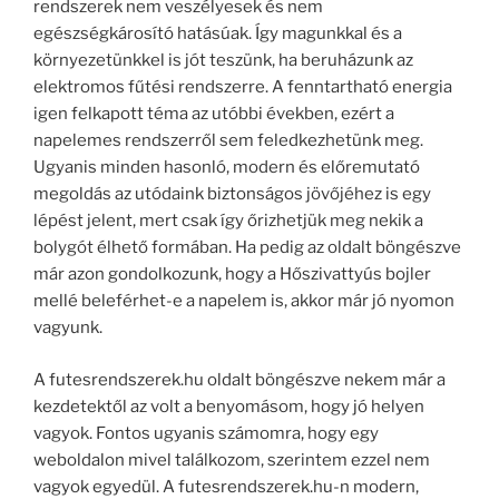
rendszerek nem veszélyesek és nem
egészségkárosító hatásúak. Így magunkkal és a
környezetünkkel is jót teszünk, ha beruházunk az
elektromos fűtési rendszerre. A fenntartható energia
igen felkapott téma az utóbbi években, ezért a
napelemes rendszerről sem feledkezhetünk meg.
Ugyanis minden hasonló, modern és előremutató
megoldás az utódaink biztonságos jövőjéhez is egy
lépést jelent, mert csak így őrizhetjük meg nekik a
bolygót élhető formában. Ha pedig az oldalt böngészve
már azon gondolkozunk, hogy a Hőszivattyús bojler
mellé beleférhet-e a napelem is, akkor már jó nyomon
vagyunk.
A futesrendszerek.hu oldalt böngészve nekem már a
kezdetektől az volt a benyomásom, hogy jó helyen
vagyok. Fontos ugyanis számomra, hogy egy
weboldalon mivel találkozom, szerintem ezzel nem
vagyok egyedül. A futesrendszerek.hu-n modern,