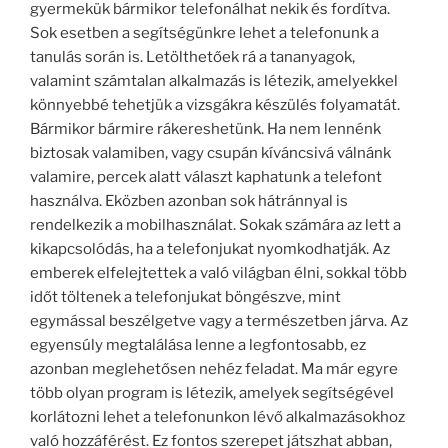
gyermekük bármikor telefonálhat nekik és fordítva.
Sok esetben a segítségünkre lehet a telefonunk a
tanulás során is. Letölthetőek rá a tananyagok,
valamint számtalan alkalmazás is létezik, amelyekkel
könnyebbé tehetjük a vizsgákra készülés folyamatát.
Bármikor bármire rákereshetünk. Ha nem lennénk
biztosak valamiben, vagy csupán kíváncsivá válnánk
valamire, percek alatt választ kaphatunk a telefont
használva. Eközben azonban sok hátránnyal is
rendelkezik a mobilhasználat. Sokak számára az lett a
kikapcsolódás, ha a telefonjukat nyomkodhatják. Az
emberek elfelejtettek a való világban élni, sokkal több
időt töltenek a telefonjukat böngészve, mint
egymással beszélgetve vagy a természetben járva. Az
egyensúly megtalálása lenne a legfontosabb, ez
azonban meglehetősen nehéz feladat. Ma már egyre
több olyan program is létezik, amelyek segítségével
korlátozni lehet a telefonunkon lévő alkalmazásokhoz
való hozzáférést. Ez fontos szerepet játszhat abban,