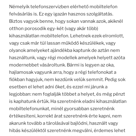
Némelyik telefonszervizben elérhető mobiltelefon
felvásárlás is. Ez egy igazán hasznos szolgáltatás.
Biztos vagyok benne, hogy sokan vannak azok, akiknél
otthon porosodik egy-két (vagy akár több)
kihasználatlan mobiltelefon. Lehetnek ezek elromlott,
vagy csak már túl lassan működő készülékek, vagy
olyanok amelyeket ajándékba kaptunk de aztán nem
használtunk, vagy régi modellek amelyek helyett azóta
modernebbet vásároltunk. Bármi is legyen az oka,
hajlamosak vagyunk arra, hogy a régi telefonokat a
fiókban hagyjuk, nem kezdünk velük semmit. Pedig sok
esetben el lehet adni őket, és ezzel mi járunk a
legjobban: nem foglalják többet a helyet, és még pénzt
is kaphatunk értük. Ha szeretnénk eladni kihasználatlan
mobiltelefonunkat, minél gyorsabban szeretnénk
értékesíteni, korrekt árat szeretnénk érte kapni, nem
akarunk tovább a tárolásával bajlódni, használt vagy
hibás készüléktől szeretnénk megválni, érdemes lehet