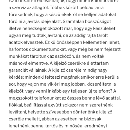
Az lcdfix.hu-n elolvashatjuk, hogy miben különbözik ez
a szerviz az átlagtól. Többek között például arra
törekednek, hogy a készülékekről ne kelljen adatokat
törölni a javítás ideje alatt. Számtalan bosszúságot
illetve nehézséget okozott már, hogy egy készüléket
ugyan meg tudtak javítani, de az addig rajta tárolt
adatok elvesztek. Ez különösképpen kellemetlen lehet,
ha fontos dokumentumokat, vagy még be nem fejezett
munkákat tároltunk az eszközön, és nem voltak
máshová elmentve. A kijelző cserékre élettartam
garanciát vállalnak. A kijelző cseréje mindig nagy
kérdés: mindenki felteszi magának amikor erre kerül a
sor, hogy vajon melyik éri meg jobban, kicseréltetni a
kijelzőt, vagy venni inkább egy teljesen új telefont? A
megszokott telefonunkat az összes benne lévő adattal,
fiókkal, beállítással együtt sokszor nem szeretnénk
leváltani, helyette szívesebben döntenénk a kijelző
cseréje mellett, abban az esetben ha biztosak
lehetnénk benne, tartós és minőségi eredményt