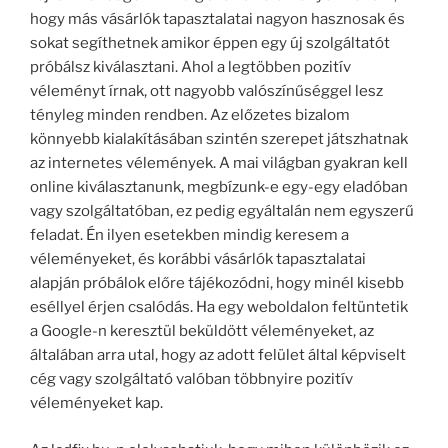
hogy más vásárlók tapasztalatai nagyon hasznosak és
sokat segíthetnek amikor éppen egy új szolgáltatót
próbálsz kiválasztani. Ahol a legtöbben pozitív
véleményt írnak, ott nagyobb valószínűséggel lesz
tényleg minden rendben. Az előzetes bizalom
könnyebb kialakításában szintén szerepet játszhatnak
az internetes vélemények. A mai világban gyakran kell
online kiválasztanunk, megbízunk-e egy-egy eladóban
vagy szolgáltatóban, ez pedig egyáltalán nem egyszerű
feladat. Én ilyen esetekben mindig keresem a
véleményeket, és korábbi vásárlók tapasztalatai
alapján próbálok előre tájékozódni, hogy minél kisebb
eséllyel érjen csalódás. Ha egy weboldalon feltüntetik
a Google-n keresztül beküldött véleményeket, az
általában arra utal, hogy az adott felület által képviselt
cég vagy szolgáltató valóban többnyire pozitív
véleményeket kap.