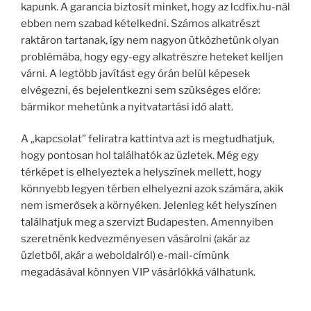
kapunk. A garancia biztosít minket, hogy az lcdfix.hu-nál
ebben nem szabad kételkedni. Számos alkatrészt
raktáron tartanak, így nem nagyon ütközhetünk olyan
problémába, hogy egy-egy alkatrészre heteket kelljen
várni. A legtöbb javítást egy órán belül képesek
elvégezni, és bejelentkezni sem szükséges előre:
bármikor mehetünk a nyitvatartási idő alatt.
A „kapcsolat” feliratra kattintva azt is megtudhatjuk,
hogy pontosan hol találhatók az üzletek. Még egy
térképet is elhelyeztek a helyszínek mellett, hogy
könnyebb legyen térben elhelyezni azok számára, akik
nem ismerősek a környéken. Jelenleg két helyszínen
találhatjuk meg a szervizt Budapesten. Amennyiben
szeretnénk kedvezményesen vásárolni (akár az
üzletből, akár a weboldalról) e-mail-címünk
megadásával könnyen VIP vásárlókká válhatunk.