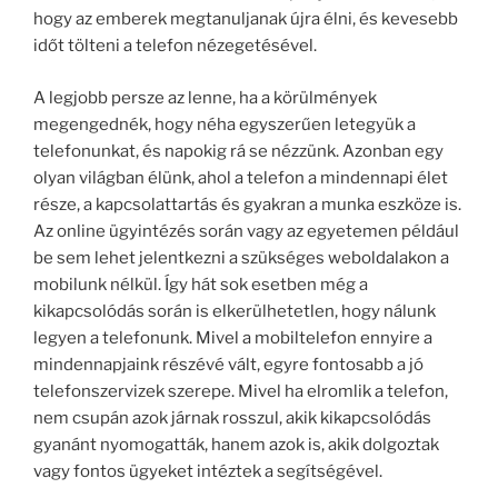
hogy az emberek megtanuljanak újra élni, és kevesebb
időt tölteni a telefon nézegetésével.
A legjobb persze az lenne, ha a körülmények
megengednék, hogy néha egyszerűen letegyük a
telefonunkat, és napokig rá se nézzünk. Azonban egy
olyan világban élünk, ahol a telefon a mindennapi élet
része, a kapcsolattartás és gyakran a munka eszköze is.
Az online ügyintézés során vagy az egyetemen például
be sem lehet jelentkezni a szükséges weboldalakon a
mobilunk nélkül. Így hát sok esetben még a
kikapcsolódás során is elkerülhetetlen, hogy nálunk
legyen a telefonunk. Mivel a mobiltelefon ennyire a
mindennapjaink részévé vált, egyre fontosabb a jó
telefonszervizek szerepe. Mivel ha elromlik a telefon,
nem csupán azok járnak rosszul, akik kikapcsolódás
gyanánt nyomogatták, hanem azok is, akik dolgoztak
vagy fontos ügyeket intéztek a segítségével.