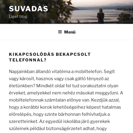
Tartalomhoz
SUVADAS
Liget blog
Menü
KIKAPCSOLÓDÁS BEKAPCSOLT
TELEFONNAL?
Napjainkban állandó vitatéma a mobiltelefon. Segít
vagy károsít, hasznos vagy csak gátló tényező az
életünkben? Mindkét oldal fel tud sorakoztatni olyan
érveket, amelyekkel nem nehéz másokat meggyőzni. A
mobiltelefonnak számtalan előnye van. Kezdjük azzal,
hogy a korábbi korok lehetőségeihez képest hatalmas
előrelépés, hogy szinte bárhonnan felhívhatjuk a
szeretteinket. Az egyedül iskolába járó gyerekek
szüleinek például biztonságérzetet adhat, hogy