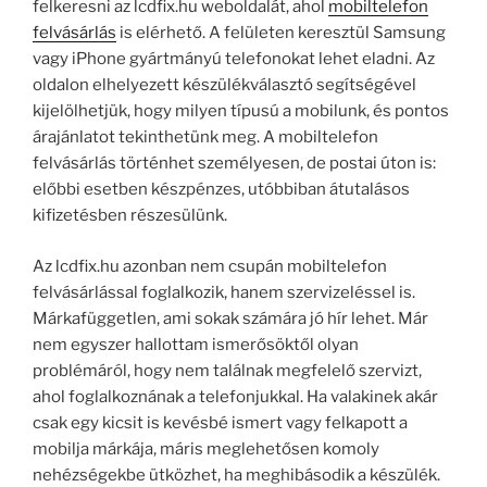
felkeresni az lcdfix.hu weboldalát, ahol
mobiltelefon
felvásárlás
is elérhető. A felületen keresztül Samsung
vagy iPhone gyártmányú telefonokat lehet eladni. Az
oldalon elhelyezett készülékválasztó segítségével
kijelölhetjük, hogy milyen típusú a mobilunk, és pontos
árajánlatot tekinthetünk meg. A mobiltelefon
felvásárlás történhet személyesen, de postai úton is:
előbbi esetben készpénzes, utóbbiban átutalásos
kifizetésben részesülünk.
Az lcdfix.hu azonban nem csupán mobiltelefon
felvásárlással foglalkozik, hanem szervizeléssel is.
Márkafüggetlen, ami sokak számára jó hír lehet. Már
nem egyszer hallottam ismerősöktől olyan
problémáról, hogy nem találnak megfelelő szervizt,
ahol foglalkoznának a telefonjukkal. Ha valakinek akár
csak egy kicsit is kevésbé ismert vagy felkapott a
mobilja márkája, máris meglehetősen komoly
nehézségekbe ütközhet, ha meghibásodik a készülék.