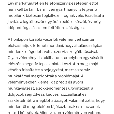
Egy márkafüggetlen telefonszerviz esetében ettől
nem kell tartani: bármilyen gyártmányú is legyen a
mobilunk, biztosan foglalkozni fognak vele. Ráadásul a
javítás a legtöbbször egy órán belül elkészül, és még
időpont foglalása sem feltétlen szükséges.
A honlapon korábbi vásárlók véleményeit szintén
elolvashatjuk. El lehet mondani, hogy általánosságban
mindenki elégedett volt a szerviz szolgáltatásaival.
Olyan véleményt is találhatunk, amelyben egy vásárló
először a negatív tapasztalatait osztotta meg, majd
később frissítette a bejegyzést, mert a szerviz
munkatársai megoldották a problémáját. A
véleményekben kiemelik a precíz és gyors
munkavégzést, a zökkenőmentes ügyintézést, a
dolgozók segítőkész, kedves hozzáállását és
szakértelmét, a megbízhatóságot, valamint azt is, hogy
mindenről megfelelően tájékoztatnak és nincsenek
rejtett költségek. Mindig azon a véleményen voltam,