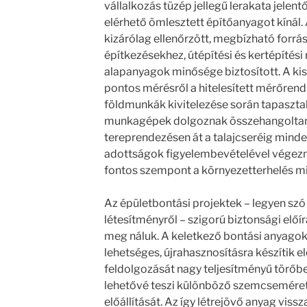
vállalkozás tüzép jellegű lerakata jelen
elérhető ömlesztett építőanyagot kínál.
kizárólag ellenőrzött, megbízható forrá
építkezésekhez, útépítési és kertépíté
alapanyagok minősége biztosított. A kisz
pontos mérésről a hitelesített mérőren
földmunkák kivitelezése során tapaszt
munkagépek dolgoznak összehangoltan.
tereprendezésen át a talajcseréig minden
adottságok figyelembevételével végezne
fontos szempont a környezetterhelés min
Az épületbontási projektek – legyen szó 
létesítményről – szigorú biztonsági előí
meg náluk. A keletkező bontási anyagoka
lehetséges, újrahasznosításra készítik el
feldolgozását nagy teljesítményű törőb
lehetővé teszi különböző szemcsemér
előállítását. Az így létrejövő anyag viss