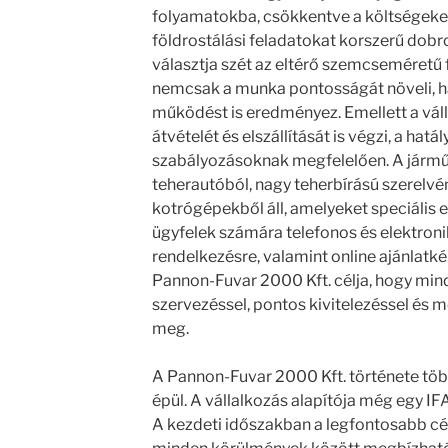
folyamatokba, csökkentve a költségeket 
földrostálási feladatokat korszerű dobr
választja szét az eltérő szemcseméretű 
nemcsak a munka pontosságát növeli,
működést is eredményez. Emellett a válla
átvételét és elszállítását is végzi, a ha
szabályozásoknak megfelelően. A jármű
teherautóból, nagy teherbírású szerelvé
kotrógépekből áll, amelyeket speciális 
ügyfelek számára telefonos és elektroni
rendelkezésre, valamint online ajánlatkér
Pannon-Fuvar 2000 Kft. célja, hogy min
szervezéssel, pontos kivitelezéssel és m
meg.
A Pannon-Fuvar 2000 Kft. története töb
épül. A vállalkozás alapítója még egy IF
A kezdeti időszakban a legfontosabb cél