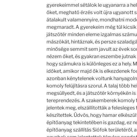
gyerekeimmel sétálok le ugyanarra a hel
őket, megható érzés volt újra ugyanott s
átalakult valamennyire, mondhatni mode
megmaradt. A gyerekeim még túl kicsik 
játszótér minden eleme izgalmas számu
mászókát, hintáznak, és persze szaladgá
minősége semmit sem javult az évek sor
nézem őket, és gyakran eszembe jutnak a
hogy számukra is különleges ez a hely.
időket, amikor majd ők is elkezdenek foc
azonban kénytelenek voltunk hanyagolni a
komoly felújításra szorul. A talaj több h
megsüllyedt, és a játszótér környékén is
tereprendezés. A szakemberek komoly 
jelentek meg, elszállították a felesleges 
készítettek. Üdvös, hogy hamar elkészült
építőanyag tekintetében is gazdag, ez n
építőanyag szállítás Siófok területéről, a