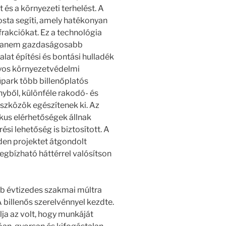
és a környezeti terhelést. A
osta segíti, amely hatékonyan
frakciókat. Ez a technológia
 hanem gazdaságosabb
lat építési és bontási hulladék
tályos környezetvédelmi
park több billenőplatós
nyből, különféle rakodó- és
eszközök egészítenek ki. Az
kus elérhetőségek állnak
ési lehetőség is biztosított. A
den projektet átgondolt
egbízható háttérrel valósítson
b évtizedes szakmai múltra
A billenős szerelvénnyel kezdte.
ja az volt, hogy munkáját