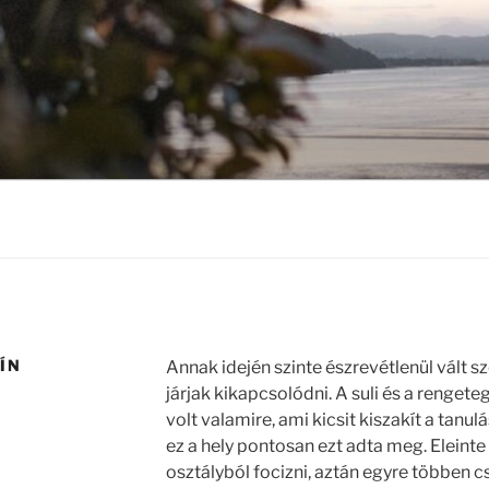
ÍN
Annak idején szinte észrevétlenül vált 
járjak kikapcsolódni. A suli és a renget
volt valamire, ami kicsit kiszakít a tanu
ez a hely pontosan ezt adta meg. Eleint
osztályból focizni, aztán egyre többen 