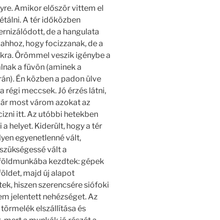
yre. Amikor először vittem el
étálni. A tér időközben
rnizálódott, de a hangulata
ahhoz, hogy focizzanak, de a
kra. Örömmel veszik igénybe a
lnak a füvön (aminek a
án). Én közben a padon ülve
 régi meccsek. Jó érzés látni,
 Már most várom azokat az
izni itt. Az utóbbi hetekben
 helyet. Kiderült, hogy a tér
elyen egyenetlenné vált,
 szükségessé vált a
földmunkába kezdtek: gépek
földet, majd új alapot
ek, hiszen szerencsére siófoki
em jelentett nehézséget. Az
 törmelék elszállítása és