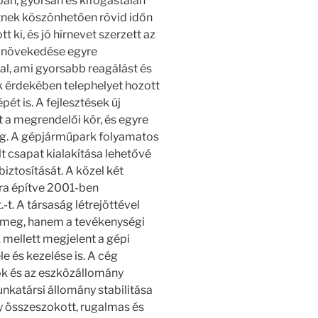
n, gyorsan és kifogástalan
nek köszönhetően rövid időn
t ki, és jó hírnevet szerzett az
k növekedése egyre
l, ami gyorsabb reagálást és
 érdekében telephelyet hozott
ét is. A fejlesztések új
t a megrendelői kör, és egyre
g. A gépjárműpark folyamatos
t csapat kialakítása lehetővé
iztosítását. A közel két
tra építve 2001-ben
t. A társaság létrejöttével
k meg, hanem a tevékenységi
 mellett megjelent a gépi
le és kezelése is. A cég
ok és az eszközállomány
nkatársi állomány stabilitása
gy összeszokott, rugalmas és