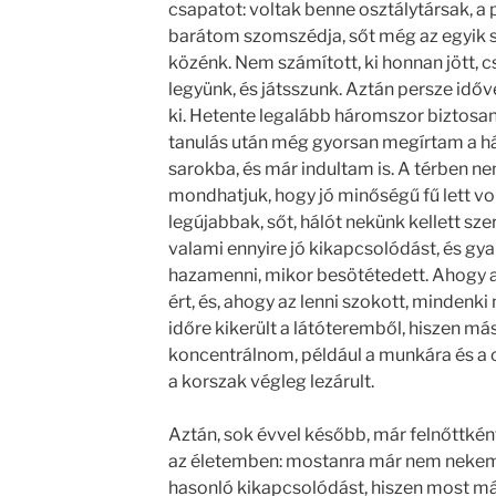
csapatot: voltak benne osztálytársak, a
barátom szomszédja, sőt még az egyik sr
közénk. Nem számított, ki honnan jött, c
legyünk, és játsszunk. Aztán persze időve
ki. Hetente legalább háromszor biztosan 
tanulás után még gyorsan megírtam a há
sarokba, és már indultam is. A térben n
mondhatjuk, hogy jó minőségű fű lett vo
legújabbak, sőt, hálót nekünk kellett sze
valami ennyire jó kikapcsolódást, és g
hazamenni, mikor besötétedett. Ahogy az
ért, és, ahogy az lenni szokott, mindenki
időre kikerült a látóteremből, hiszen má
koncentrálnom, például a munkára és a c
a korszak végleg lezárult.
Aztán, sok évvel később, már felnőttként,
az életemben: mostanra már nem nekem
hasonló kikapcsolódást, hiszen most m