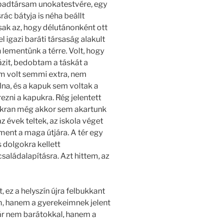
 padtársam unokatestvére, egy
ác bátyja is néha beállt
sak az, hogy délutánonként ott
l igazi baráti társaság alakult
lementünk a térre. Volt, hogy
zit, bedobtam a táskát a
em volt semmi extra, nem
lna, és a kapuk sem voltak a
rezni a kapukra. Rég jelentett
yakran még akkor sem akartunk
 évek teltek, az iskola véget
 ment a maga útjára. A tér egy
s dolgokra kellett
saládalapításra. Azt hittem, az
 ez a helyszín újra felbukkant
, hanem a gyerekeimnek jelent
ár nem barátokkal, hanem a