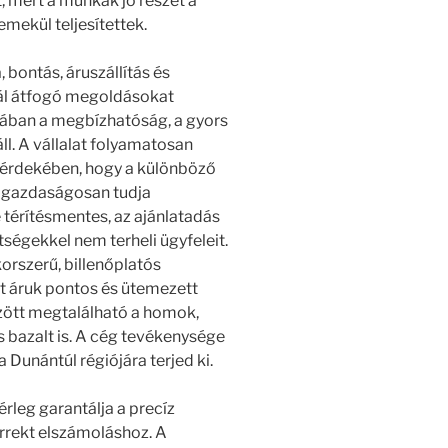
 mert a munkák jó részét a
emekül teljesítettek.
bontás, áruszállítás és
ál átfogó megoldásokat
ában a megbízhatóság, a gyors
ll. A vállalat folyamatosan
k érdekében, hogy a különböző
 gazdaságosan tudja
 térítésmentes, az ajánlatadás
tségekkel nem terheli ügyfeleit.
korszerű, billenőplatós
tt áruk pontos és ütemezett
özött megtalálható a homok,
s bazalt is. A cég tevékenysége
 Dunántúl régiójára terjed ki.
rleg garantálja a precíz
rrekt elszámoláshoz. A