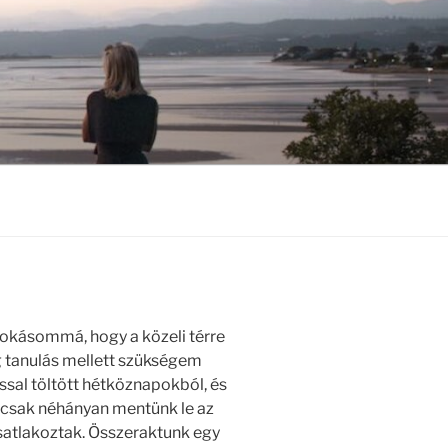
szokásommá, hogy a közeli térre
eg tanulás mellett szükségem
lással töltött hétköznapokból, és
e csak néhányan mentünk le az
csatlakoztak. Összeraktunk egy