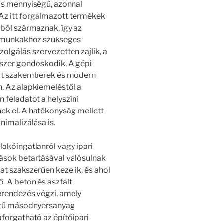
tős mennyiségű, azonnal
 Az itt forgalmazott termékek
sból származnak, így az
si munkákhoz szükséges
olgálás szervezetten zajlik, a
dszer gondoskodik. A gépi
alt szakemberek és modern
 Az alapkiemeléstől a
 feladatot a helyszíni
k el. A hatékonyság mellett
imalizálása is.
lakóingatlanról vagy ipari
rások betartásával valósulnak
t szakszerűen kezelik, és ahol
ő. A beton és aszfalt
erendezés végzi, amely
etű másodnyersanyag
zaforgatható az építőipari