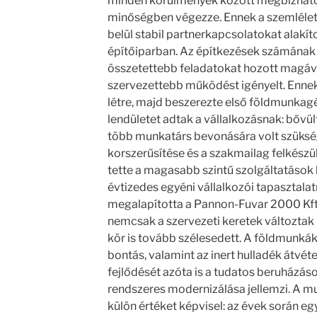
minden körülmények között megbízhatóa
minőségben végezze. Ennek a szemlélet
belül stabil partnerkapcsolatokat alakítot
építőiparban. Az építkezések számána
összetettebb feladatokat hozott magáva
szervezettebb működést igényelt. Ennek
létre, majd beszerezte első földmunkagép
lendületet adtak a vállalkozásnak: bővül
több munkatárs bevonására volt szüksé
korszerűsítése és a szakmailag felkészül
tette a magasabb szintű szolgáltatások b
évtizedes egyéni vállalkozói tapasztala
megalapította a Pannon-Fuvar 2000 Kft.-
nemcsak a szervezeti keretek változta
kör is tovább szélesedett. A földmunkák
bontás, valamint az inert hulladék átvéte
fejlődését azóta is a tudatos beruházás
rendszeres modernizálása jellemzi. A mu
külön értéket képvisel: az évek során e