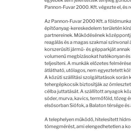
egyebek sem jelentettek tényleg gondot,
Pannon-Fuvar 2000. Kft. végezte el, és r
Az Pannon-Fuvar 2000 Kft. a földmunka, 
építőanyag-kereskedelem területén kín
partnereinek. Működésének középpontj
reagálás és a magas szakmai színvonal á
korszerűsíti jármű- és gépparkját anna
volumenű megbízásokat hatékonyan és
teljesíteni. A munkák előzetes felmérése
átlátható, utólagos, nem egyeztetett köl
A közúti szállítási szolgáltatások során 
tehergépkocsik biztosítják az ömleszte
célba juttatását. A szállított anyagok k
sóder, murva, kavics, termőföld, tőzeg é
elsősorban Siófok, a Balaton térsége és a
A telephelyen működő, hitelesített hídmé
tömegmérést, ami elengedhetetlen a ko